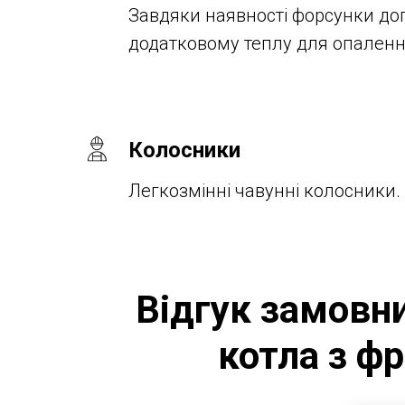
Завдяки наявності форсунки до
додатковому теплу для опален
Колосники
Легкозмінні чавунні колосники.
Відгук замовн
котла з ф