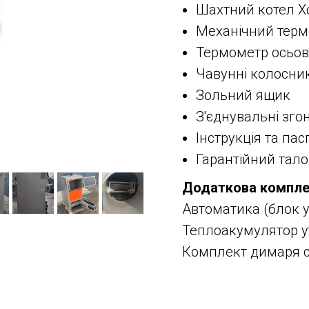
Шахтний котел Х
Механічний терм
Термометр осьо
Чавунні колосни
Зольний ящик
З'єднувальні згон
Інструкція та пас
Гарантійний тал
Додаткова компле
Автоматика (блок уп
Теплоакумулятор ут
Комплект димаря се