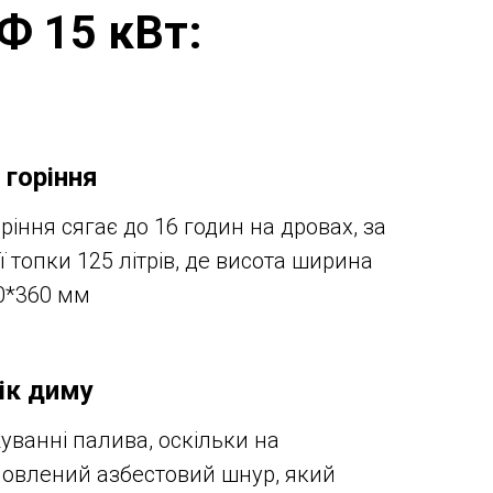
Ф 15 кВт:
 горіння
ріння сягає до 16 годин на дровах, за
ї топки 125 літрів, де висота ширина
0*360 мм
тік диму
ванні палива, оскільки на
новлений азбестовий шнур, який