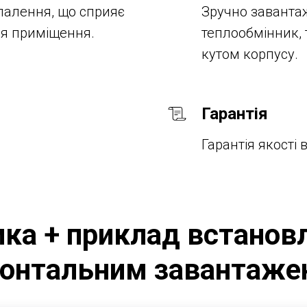
палення,
що сприяє
Зручно заванта
ня приміщення.
теплообмінник, 
кутом корпусу.
Гарантія
Гарантія якості 
ика + приклад встанов
ронтальним завантаже