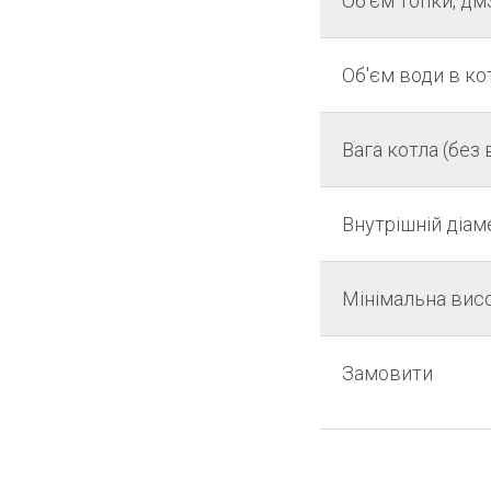
Об'єм топки, дм
Об'єм води в кот
Вага котла (без 
Внутрішній діам
Мінімальна висо
Замовити