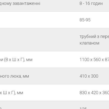
одному завантаженні
8 - 16 годин
85-95
трубний з пе
клапаном
и (В х Ш х Г), мм
1100 x 560 x 8
чного люка, мм
410 х 300
х Ш х Г), мм
830 х 420 х 36