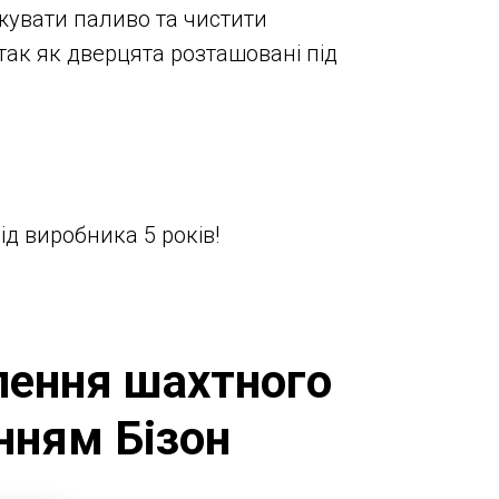
жувати паливо та чистити
так як дверцята розташовані під
від виробника 5 років!
лення шахтного
нням Бізон