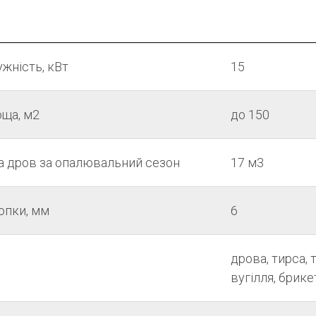
жність, кВт
15
ща, м2
до 150
а дров за опалювальний сезон
17 м3
опки, мм
6
дрова, тирса, т
вугілля, брике