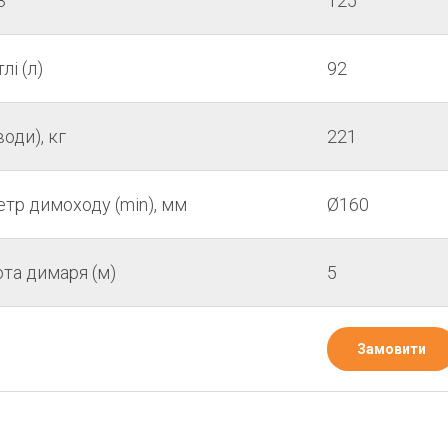
3
125
лі (л)
92
води), кг
221
етр димоходу (min), мм
Ø160
та димаря (м)
5
Замовити