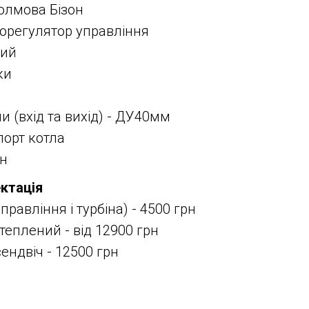
олмова Бізон
орегулятор управління
вий
ки
и (вхід та вихід) - ДУ40мм
порт котла
он
ктація
равління і турбіна) - 4500 грн
еплений - від 12900 грн
ндвіч - 12500 грн