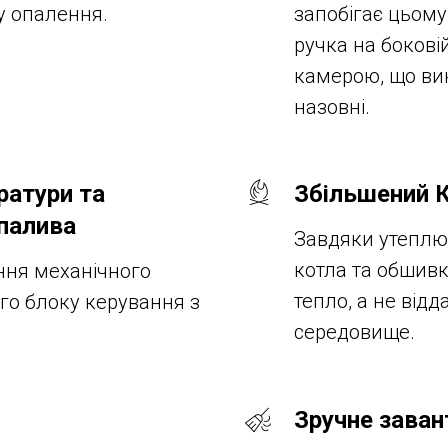
у опалення.
запобігає цьому
ручка на боковій
камерою, що в
назовні.
ратури та
Збільшений К
палива
Завдяки утеплю
котла та обшив
ння механічного
тепло, а не від
го блоку керування з
середовище.
Зручне заван