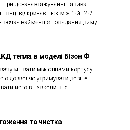
. При дозавантажуванні палива,
 стінці відкриває люк між 1-й і 2-й
иключає найменше попадання диму
КД тепла в моделі Бізон Ф
вачу мінвати між стінами корпусу
кою дозволяє утримувати довше
давати його в навколишнє
таження та чистка