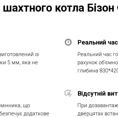
 шахтного котла Бізон 
Реальний час
виготовлений із
Реальний час го
ки 5 мм, яка не
рахунок об'ємно
глибина 830*42
Відсутній ви
бмінника,
що
При дозавантажу
абезпечує додаткове
дверцятах вста