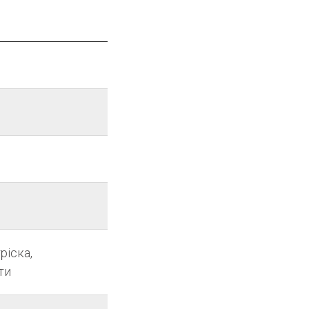
ріска,
ти