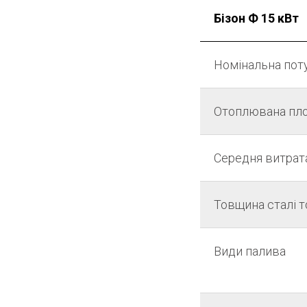
Бізон Ф 15 кВт
Номінальна поту
Отоплювана пло
Середня витрат
Товщина сталі т
Види палива