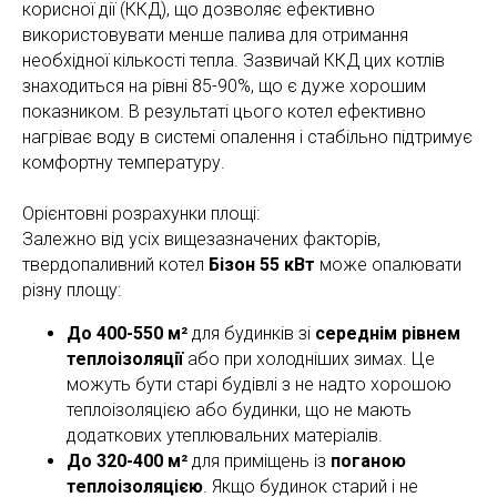
корисної дії (ККД), що дозволяє ефективно
використовувати менше палива для отримання
необхідної кількості тепла. Зазвичай ККД цих котлів
знаходиться на рівні 85-90%, що є дуже хорошим
показником. В результаті цього котел ефективно
нагріває воду в системі опалення і стабільно підтримує
комфортну температуру.
Орієнтовні розрахунки площі:
Залежно від усіх вищезазначених факторів,
твердопаливний котел
Бізон 55 кВт
може опалювати
різну площу:
До 400-550 м²
для будинків зі
середнім рівнем
теплоізоляції
або при холодніших зимах. Це
можуть бути старі будівлі з не надто хорошою
теплоізоляцією або будинки, що не мають
додаткових утеплювальних матеріалів.
До 320-400 м²
для приміщень із
поганою
теплоізоляцією
. Якщо будинок старий і не