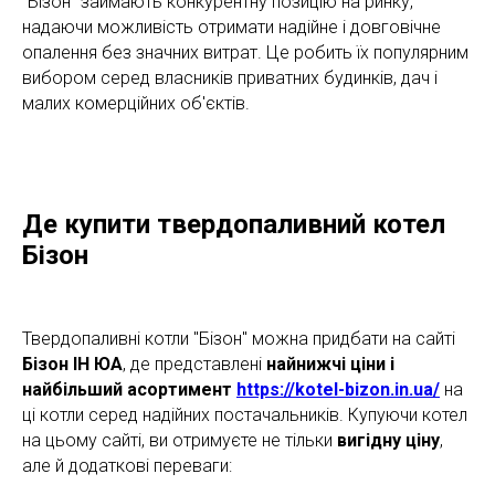
"Бізон" займають конкурентну позицію на ринку,
надаючи можливість отримати надійне і довговічне
опалення без значних витрат. Це робить їх популярним
вибором серед власників приватних будинків, дач і
малих комерційних об'єктів.
Де купити твердопаливний котел
Бізон
Твердопаливні котли "Бізон" можна придбати на сайті
Бізон ІН ЮА
, де представлені
найнижчі ціни і
найбільший асортимент
https://kotel-bizon.in.ua/
на
ці котли серед надійних постачальників. Купуючи котел
на цьому сайті, ви отримуєте не тільки
вигідну ціну
,
але й додаткові переваги: