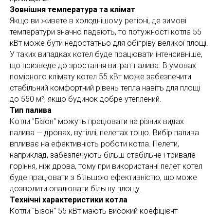
Зовнішня температура та клімат
Якщо ви живете в холоднішому регіоні, де зимові
температури значно падають, то потужності котла 55
кВт може бути недостатньо для обігріву великої площі.
У таких випадках котел буде працювати інтенсивніше,
що призведе до зростання витрат палива. В умовах
помірного клімату котел 55 кВт може забезпечити
стабільний комфортний рівень тепла навіть для площі
до 550 м², якщо будинок добре утеплений.
Тип палива
Котли "Бізон" можуть працювати на різних видах
палива — дровах, вугіллі, пелетах тощо. Вибір палива
впливає на ефективність роботи котла. Пелети,
наприклад, забезпечують більш стабільне і тривале
горіння, ніж дрова, тому при використанні пелет котел
буде працювати з більшою ефективністю, що може
дозволити опалювати більшу площу.
Технічні характеристики котла
Котли "Бізон" 55 кВт мають високий коефіцієнт