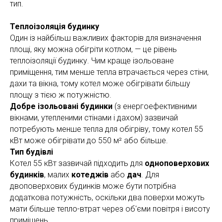
тип.
Теплоізоляція будинку
Один із найбільш важливих факторів для визначення
площі, яку можна обігріти котлом, — це рівень
теплоізоляції будинку. Чим краще ізольоване
приміщення, тим менше тепла втрачається через стіни,
дахи та вікна, тому котел може обігрівати більшу
площу з тією ж потужністю.
Добре ізольовані будинки
(з енергоефективними
вікнами, утепленими стінами і дахом) зазвичай
потребують менше тепла для обігріву, тому котел 55
кВт може обігрівати до 550 м² або більше.
Тип будівлі
Котел 55 кВт зазвичай підходить для
одноповерхових
будинків
, малих
котеджів
або
дач
. Для
двоповерхових будинків може бути потрібна
додаткова потужність, оскільки два поверхи можуть
мати більше тепло-втрат через об'єми повітря і висоту
приміщень.